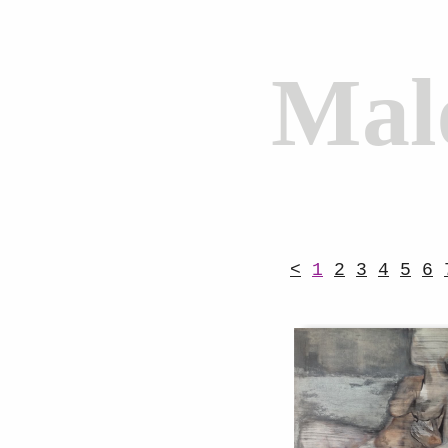
Mal
<
1
2
3
4
5
6