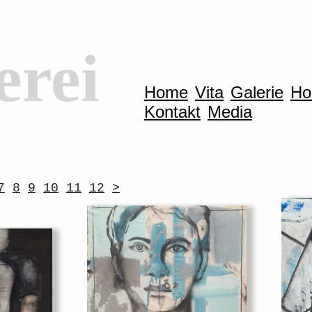
erei
Home
Vita
Galerie
H
Kontakt
Media
7
8
9
10
11
12
>